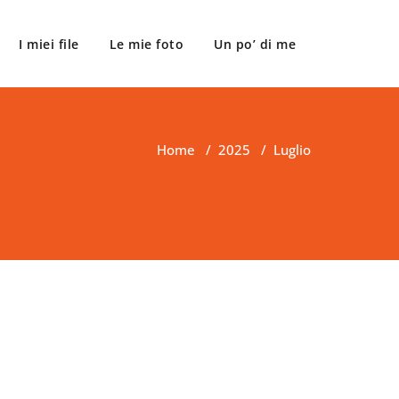
I miei file
Le mie foto
Un po’ di me
Home
/
2025
/
Luglio