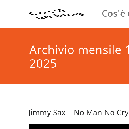
Vai
Cos'è 
al
contenuto
Archivio mensile 
2025
Jimmy Sax – No Man No Cry